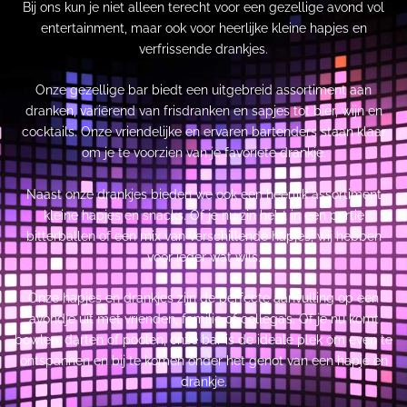
Bij ons kun je niet alleen terecht voor een gezellige avond vol
entertainment, maar ook voor heerlijke kleine hapjes en
verfrissende drankjes.
Onze gezellige bar biedt een uitgebreid assortiment aan
dranken, variërend van frisdranken en sapjes tot bier, wijn en
cocktails. Onze vriendelijke en ervaren bartenders staan klaar
om je te voorzien van je favoriete drankje.
Naast onze drankjes bieden we ook een heerlijk assortiment
kleine hapjes en snacks. Of je nu zin hebt in een portie
bitterballen of een mix van verschillende hapjes, wij hebben
voor ieder wat wils.
Onze hapjes en drankjes zijn de perfecte aanvulling op een
avondje uit met vrienden, familie of collega’s. Of je nu komt
bowlen, darten of poolen, onze bar is de ideale plek om even te
ontspannen en bij te komen onder het genot van een hapje en
drankje.