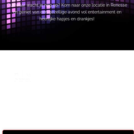
Dus waar wacht je nog op? Kom naar onze locatie in Renesse
en geniet van een gezellige avond vol entertainment en
heerlijke hapjes en drankjes!
Over ons
Prijzen
FAQ